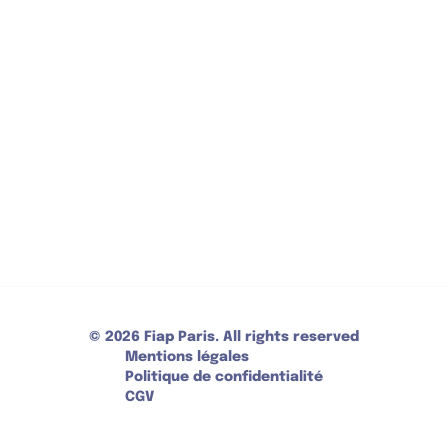
CONTACT
30 Rue Cabanis 75014 Paris
+33 (0)1 43 13 17 00
Réception ouverte 7/7 - 24/24 - Mode de
paiement : carte bancaire, espèces, ANCV
CONTACTEZ-NOUS
© 2026 Fiap Paris. All rights reserved
Mentions légales
Politique de confidentialité
CGV