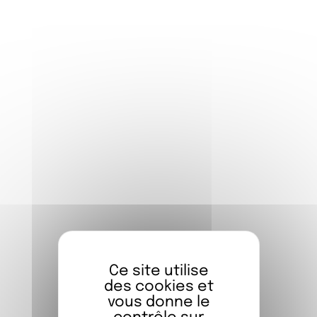
formations, etc.
ACTIVITÉS
Le FIAP propose à ses hôtes un grand
nombre d’activités culturelles et
pédagogiques : expositions, concerts etc. Il
organise également pour ses hôtes en
longs séjours des moments privilégiés et
particuliers qui sont autant d’occasions
pour tous de se rencontrer et d’échanger.
ACCÈS
Ce site utilise
des cookies et
Le FIAP accueille chaque année plus de 35
vous donne le
000 personnes, de tous âges, avec la