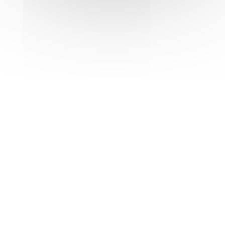
Directeur Général du FIAP
: Romuald TAHARI
LES MEMBRES DU BUREAU DU FIAP
– Laurent BÉRAIL, Président
– Ludivine JALINIÈRE, Secrétaire
– Antoine LELARGE, Trésorier
– Hervé CARRÉ
– Hermann CORVÉ
LE FIAP PARIS EST MEMBRE DE :