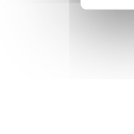
INFOS PRATIQUES
Une situation idéale au cœur de Pari
arrêt Glacière (ligne 6), à proximité d
Denfert-Rochereau du RER B (en lign