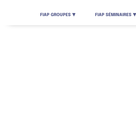
Panneau de gestion des cookies
FIAP GROUPES
FIAP SÉMINAIRES
FORMULA
Vous souhaitez organiser u
Complétez ce formulaire,
votre séjour. Nous serons