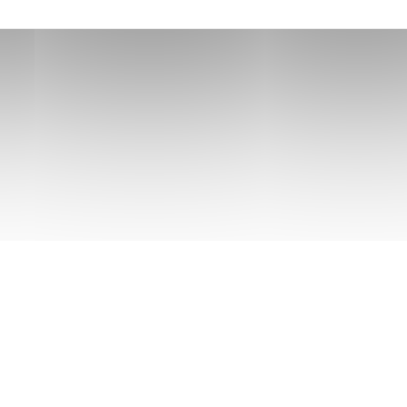
s : Métro
e la station
e directe