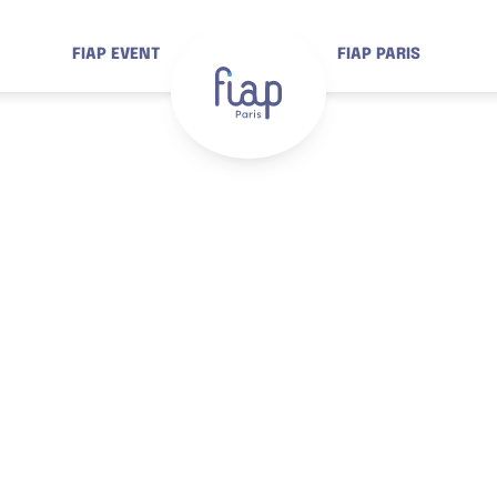
FIAP EVENT
FIAP PARIS
IRE DE DEMANDE
D’HÉBERGEMEN
n séjour à Paris ? Notre équipe d’experts est là po
 et obtenez un devis personnalisé avec un interlo
 là pour vous accompagner durant toutes les phas
vous offrir la meilleure expérience possible.
reCAPTCHA est désactivé.
Autoriser