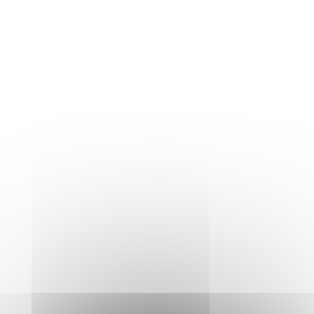
uniquement)
Et surtout un programme culturel qui
chaque mois, fait vivre nos vastes
espaces communs.
(*) Nos travaux sont terminés ! Venez
profiter de nos nouveaux espaces intérieurs
et extérieurs pour vous prélasser sous le
soleil parisien.
UNE ENVIE DE SORTIR ?
Notre équipe se tient à votre disposition