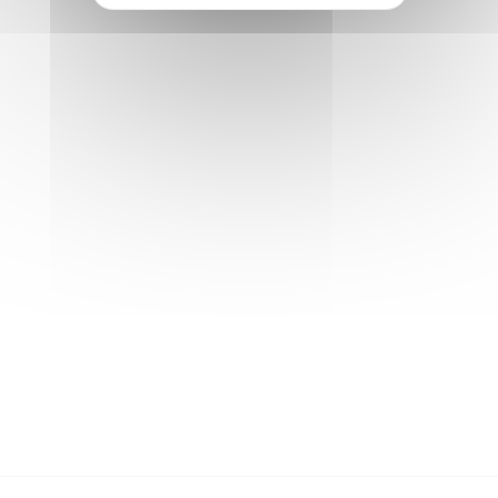
vous le souhaitez, tout en profitant d’une
balade agréable au fil de l’eau.
Transfert en Bus
: Grâce à notre partenaire,
laissez-nous nous occuper de tout !
ON RÉSERVE ?
Séjournez dans l’une de nos
chambres
JE RÉSERVE