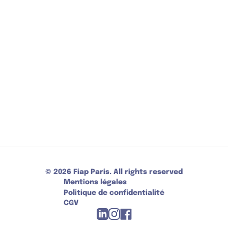
CONTACT
30 Rue Cabanis 75014 Paris
+33 (0)1 43 13 17 00
Réception ouverte 7/7 - 24/24 - Mode de
paiement : carte bancaire, espèces, ANCV
CONTACTEZ-NOUS
© 2026 Fiap Paris. All rights reserved
Mentions légales
Politique de confidentialité
CGV