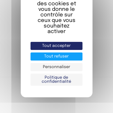
des cookies et
vous donne le
contrôle sur
ceux que vous
souhaitez
ON RÉSERVE ?
activer
Séjournez dans l’une de nos
chambres
Tout accepter
Tout refuser
JE RÉSERVE
Personnaliser
Politique de
confidentialité