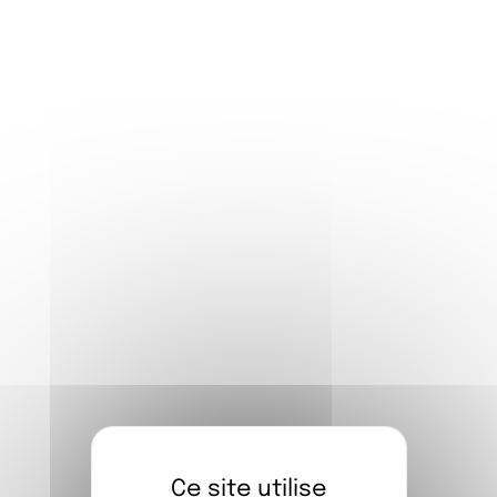
Le
FIAP Paris
lance un appel à exposer pour
encourager la création et permettre aux
talents émergents de bénéficier d’un
espace privilégié pour dévoiler leurs
œuvres.
En mettant à disposition ses espaces
gracieusement
, le FIAP Paris souhaite offrir
aux artistes une visibilité unique et
l’opportunité de faire connaître leur travail à
un large public.
Cet appel à projet concerne plusieurs
expositions d’une durée de
trois mois
maximum
, qui se tiendront au cours de
l’année 2026/2027 dans nos deux espaces
d’exposition.
Ce site utilise