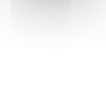
FIAP GROUPES
FIAP SÉMINAIRES
FIAP EVENT
RÉSERVATION
FAQ
CONTACT
30 Rue Cabanis 75014 Paris
+33 (0)1 43 13 17 00
Réception ouverte 7/7 - 24/24 - Mode de