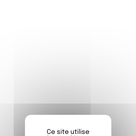
SUR INSCRIPTION
Des conférences et tables rondes sont
proposées
tous les jeudis de 18h30 à
20h00
.
Si vous souhaitez y participer,
merci de
remplir le formulaire ci-dessus pour vous
inscrire.
FIAP PARIS | 30 rue cabanis, 75014
Ce site utilise