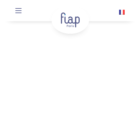
Panneau de gestion des cookies
Finissage
« Quintessence »
Fiap Paris
L’exposition « Quintessence » prend fin le
jeudi 31 août…