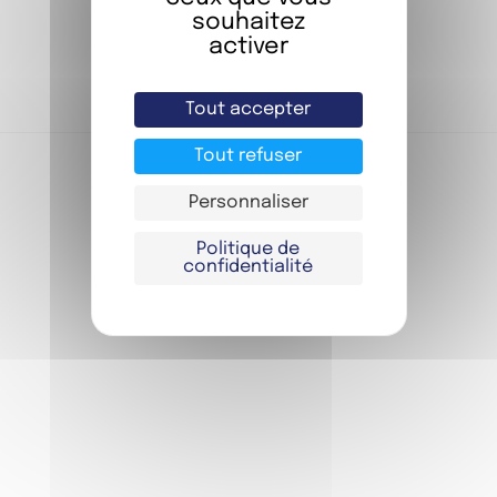
souhaitez
activer
JE RÉSERVE
Tout accepter
Tout refuser
Personnaliser
Politique de
confidentialité
FIAP GROUPES
FIAP SÉMINAIRES
FIAP EVENT