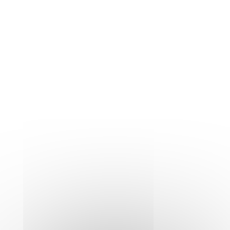
chinois pour présenter une exposition dans
le but de soutenir le développement d’art
sino-français.
Le FIAP Paris vous propose de découvrir les
multiples œuvres de ces différents artistes
du 29 juin au 31 août 2023.
Un vernissage aura lieu le mardi 4 juillet à
18h00.
Nous croyons en l’art comme un
moyen puissant de
communication. L’art a le pouvoir
de transcender les barrières
culturelles, de créer des
connexions humaines et