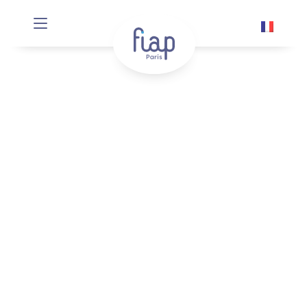
Panneau de gestion des cookies
Exposition
« Quintessence »
Exposition de l’art Sino-français
Rémy ARON
,
Vanecha ROUDBARAKI
, MA Tse
Lin, réunissent des artistes français et