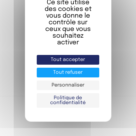
Ce site utilise
des cookies et
vous donne le
contrôle sur
ceux que vous
souhaitez
ON RÉSERVE ?
activer
Séjournez dans l’une de nos
chambres
Tout accepter
Tout refuser
JE RÉSERVE
Personnaliser
Politique de
confidentialité