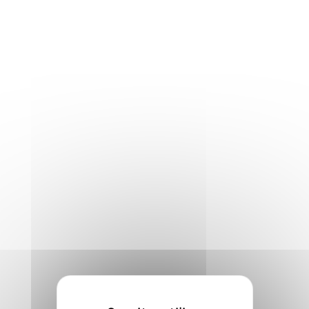
Envie de passer sur scène lors de cette
soirée ? Par mail uniquement :
inscription@fiap.fr
Rappeurs, chanteurs, slameurs et
performers montent sur scène pour
défendre leur univers devant un collectif de
professionnels du milieu artistique et
culturel.
Entre DJ set, performances live et open mic
: venez vivre une expérience immersive
inspirée de la culture hip-hop.
Chaque passage peut ouvrir la porte à des
opportunités de visibilité,
d’accompagnement et de scène.