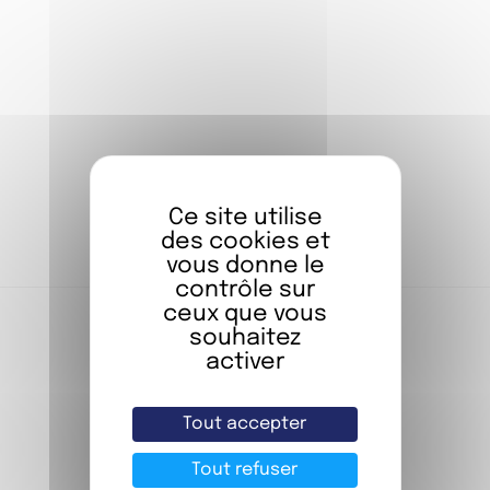
Je protège des informations précieuses.
Qui suis-je ?
Notez votre réponse et dirigez vous vers
l’énigme n°4 en Asie !
AVAILABLE IN ENGLISH
Ce site utilise
des cookies et
vous donne le
contrôle sur
ceux que vous
souhaitez
activer
Tout accepter
Tout refuser