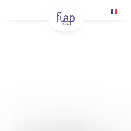
Panneau de gestion des cookies
LE HACKER DU FIAP
ÉNIGME
N°3
On me tamponne sur des lettres
importantes.
Je signifie que seuls quelques yeux peuvent
me lire.